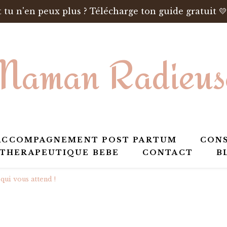
 tu n'en peux plus ? Télécharge ton guide gratuit 💛
Maman Radieus
ACCOMPAGNEMENT POST PARTUM
CONS
 THERAPEUTIQUE BEBE
CONTACT
B
qui vous attend !