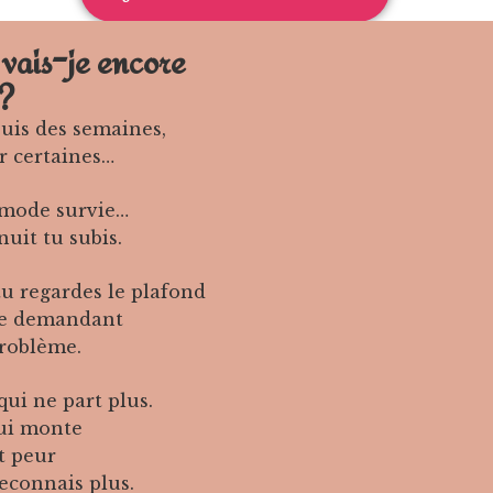
vais-je encore
 ?
puis des semaines,
r certaines…
 mode survie…
 nuit tu subis.
u regardes le plafond
te demandant
 problème.
qui ne part plus.
qui monte
it peur
reconnais plus.