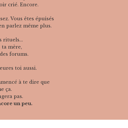
oir crié. Encore.
sez. Vous êtes épuisés
’en parlez même plus.
s rituels…
 ta mère,
 des forums.
eures toi aussi.
mmencé à te dire que
e ça.
gera pas.
ncore un peu.