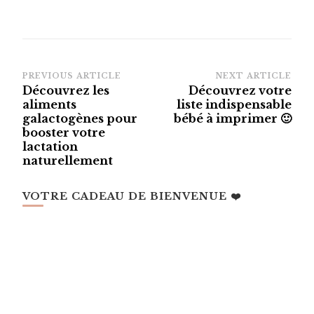
Post
PREVIOUS ARTICLE
NEXT ARTICLE
Découvrez les
Découvrez votre
Navigation
aliments
liste indispensable
galactogènes pour
bébé à imprimer 🙂
booster votre
lactation
naturellement
VOTRE CADEAU DE BIENVENUE ❤️