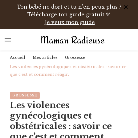
Ton bébé ne dort et tu n'en peux plus ?
Télécharge ton guide gratuit 💛
Je veux mon guide
Maman Radieuse
Accueil
Mes articles
Grossesse
Les violences gynécologiques et obstétricales : savoir ce
que c’est et comment réagir.
GROSSESSE
Les violences
gynécologiques et
obstétricales : savoir ce
que c’est et comment