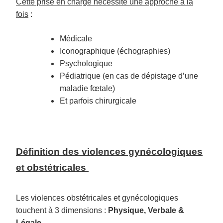
Cette prise en charge nécessite une approche à la
fois
:
M
édicale
Iconographique (
échographies
)
P
sychologique
P
édiatrique
(en cas de dépistage d’une
maladie fœtale)
Et parfois chirurgicale
Définition des violences gynécologiques
et obstétricales
Les violences obstétricales et gynécologiques
touchent à 3 dimensions :
Physique, Verbale &
Légale.