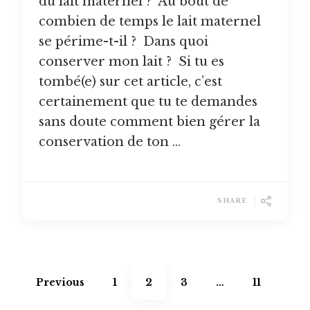
du lait maternel ? Au bout de
combien de temps le lait maternel
se périme-t-il ? Dans quoi
conserver mon lait ? Si tu es
tombé(e) sur cet article, c’est
certainement que tu te demandes
sans doute comment bien gérer la
conservation de ton …
SHARE
Pagination
des
Page
Page
Page
Page
Previous
1
2
3
…
11
publications